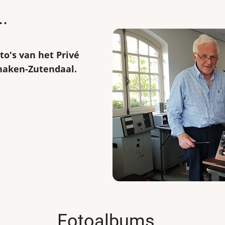
.
oto's van het Privé
naken-Zutendaal.
Fotoalbums...