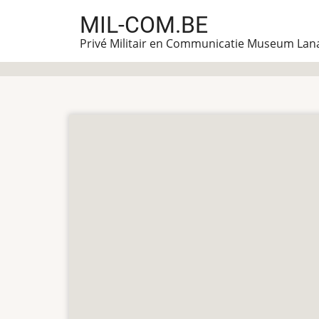
Overslaan
MIL-COM.BE
en
Privé Militair en Communicatie Museum Lan
naar
de
inhoud
gaan